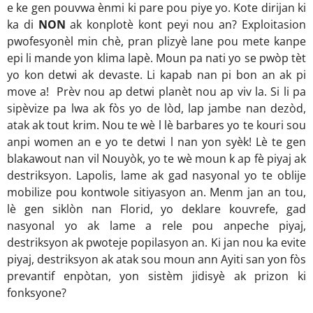
e ke gen pouvwa ènmi ki pare pou piye yo. Kote dirijan ki
ka di
NON
ak konplotè kont peyi nou an? Exploitasion
pwofesyonèl min chè, pran plizyè lane pou mete kanpe
epi li mande yon klima lapè. Moun pa nati yo se pwòp tèt
yo kon detwi ak devaste. Li kapab nan pi bon an ak pi
move a! Prèv nou ap detwi planèt nou ap viv la. Si li pa
sipèvize pa lwa ak fòs yo de lòd, lap jambe nan dezòd,
atak ak tout krim. Nou te wè l lè barbares yo te kouri sou
anpi women an e yo te detwi l nan yon syèk! Lè te gen
blakawout nan vil Nouyòk, yo te wè moun k ap fè piyaj ak
destriksyon. Lapolis, lame ak gad nasyonal yo te oblije
mobilize pou kontwole sitiyasyon an. Menm jan an tou,
lè gen siklòn nan Florid, yo deklare kouvrefe, gad
nasyonal yo ak lame a rele pou anpeche piyaj,
destriksyon ak pwoteje popilasyon an. Ki jan nou ka evite
piyaj, destriksyon ak atak sou moun ann Ayiti san yon fòs
prevantif enpòtan, yon sistèm jidisyè ak prizon ki
fonksyone?