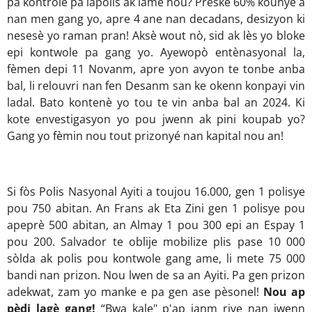
pa kontrolé pa lapolis ak lamé nou? Prèske 60% kounye a
nan men gang yo, apre 4 ane nan decadans, desizyon ki
nesesè yo raman pran! Aksè wout nò, sid ak lès yo bloke
epi kontwole pa gang yo. Ayewopò entènasyonal la,
fèmen depi 11 Novanm, apre yon avyon te tonbe anba
bal, li relouvri nan fen Desanm san ke okenn konpayi vin
ladal. Bato kontenè yo tou te vin anba bal an 2024. Ki
kote envestigasyon yo pou jwenn ak pini koupab yo?
Gang yo fèmin nou tout prizonyé nan kapital nou an!
Si fòs Polis Nasyonal Ayiti a toujou 16.000, gen 1 polisye
pou 750 abitan. An Frans ak Eta Zini gen 1 polisye pou
apeprè 500 abitan, an Almay 1 pou 300 epi an Espay 1
pou 200. Salvador te oblije mobilize plis pase 10 000
sòlda ak polis pou kontwole gang ame, li mete 75 000
bandi nan prizon. Nou lwen de sa an Ayiti. Pa gen prizon
adekwat, zam yo manke e pa gen ase pèsonel!
Nou ap
pèdi lagè gang!
“Bwa kale" p'ap janm rive nan jwenn