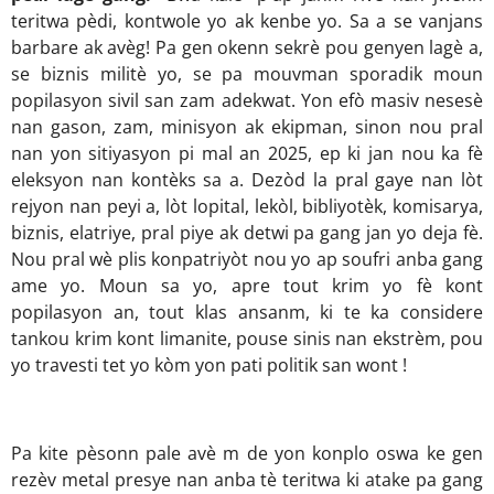
teritwa pèdi, kontwole yo ak kenbe yo. Sa a se vanjans
barbare ak avèg! Pa gen okenn sekrè pou genyen lagè a,
se biznis militè yo, se pa mouvman sporadik moun
popilasyon sivil san zam adekwat. Yon efò masiv nesesè
nan gason, zam, minisyon ak ekipman, sinon nou pral
nan yon sitiyasyon pi mal an 2025, ep ki jan nou ka fè
eleksyon nan kontèks sa a. Dezòd la pral gaye nan lòt
rejyon nan peyi a, lòt lopital, lekòl, bibliyotèk, komisarya,
biznis, elatriye, pral piye ak detwi pa gang jan yo deja fè.
Nou pral wè plis konpatriyòt nou yo ap soufri anba gang
ame yo. Moun sa yo, apre tout krim yo fè kont
popilasyon an, tout klas ansanm, ki te ka considere
tankou krim kont limanite, pouse sinis nan ekstrèm, pou
yo travesti tet yo kòm yon pati politik san wont !
Pa kite pèsonn pale avè m de yon konplo oswa ke gen
rezèv metal presye nan anba tè teritwa ki atake pa gang