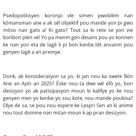
Psedopolitisyen koronpi vle simen pwoblèm nan
kòmansman ane a ak sèl objektif pou mande yon pi gwo
mòso nan gato a! Ki gato? Tout sa ki rete se yon vie
bonbon plen vè! Yo pa menm gen desans pou yo konnen
ke nan yon eta de lagè li pi bon kenbe tèt ansanm pou
genyen lagè a an premye.
Donk, ak konsiderasyon sa yo, ki jan nou ka swete Bòn
Ane an Ayiti an 2025? Èske nou ta dwe wè efò yo, bon
desizyon yo ak patisipasyon moun ki kalifye yo ke nou
genyen men yo kenbe yo sou kote, nou mande poukisa?
Olye de sa, se pou nou espere ke Lespri Sen an ki anime
nou tout domine nan mitan moun k ap pran desizyon.