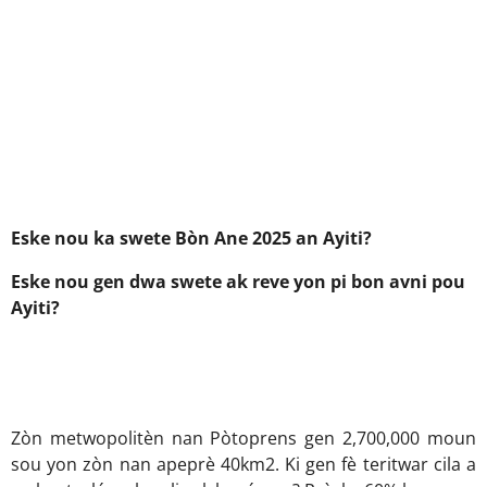
Eske nou ka swete Bòn Ane 2025 an Ayiti?
Eske nou gen dwa swete ak reve yon pi bon avni pou
Ayiti?
Zòn metwopolitèn nan Pòtoprens gen 2,700,000 moun
sou yon zòn nan apeprè 40km2. Ki gen fè teritwar cila a