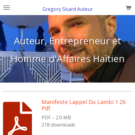
Skip
Gregory Sicard Auteur
to
main
content
Auteur, Entrepreneur et
Homme d'Affaires Haïtien
Manifeste Lappel Du Lambi 1 26
Pdf
PDF – 2.0 MB
218 downloads