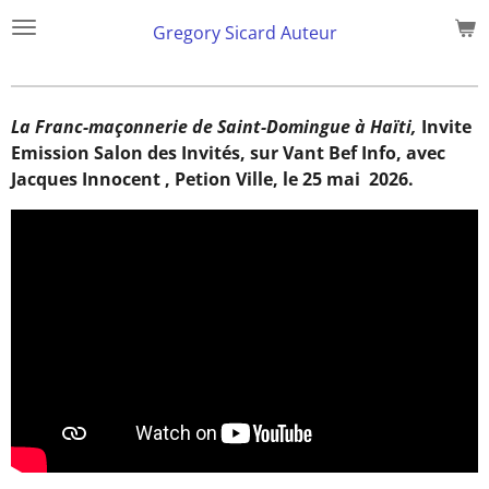
Skip
Gregory Sicard Auteur
to
main
content
La Franc-maçonnerie de Saint-Domingue à Haïti,
Invite
Emission Salon des Invités, sur Vant Bef Info, avec
Jacques Innocent , Petion Ville, le 25 mai 2026.